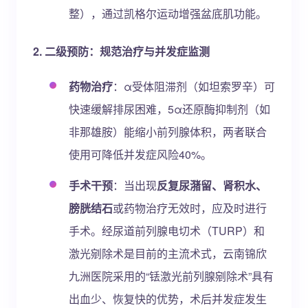
整），通过凯格尔运动增强盆底肌功能。
2. 二级预防：规范治疗与并发症监测
药物治疗
：α受体阻滞剂（如坦索罗辛）可
快速缓解排尿困难，5α还原酶抑制剂（如
非那雄胺）能缩小前列腺体积，两者联合
使用可降低并发症风险40%。
手术干预
：当出现
反复尿潴留、肾积水、
膀胱结石
或药物治疗无效时，应及时进行
手术。经尿道前列腺电切术（TURP）和
激光剜除术是目前的主流术式，云南锦欣
九洲医院采用的“铥激光前列腺剜除术”具有
出血少、恢复快的优势，术后并发症发生