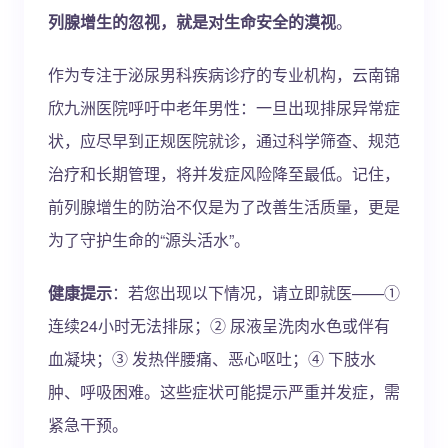
列腺增生的忽视，就是对生命安全的漠视
。
作为专注于泌尿男科疾病诊疗的专业机构，云南锦
欣九洲医院呼吁中老年男性：一旦出现排尿异常症
状，应尽早到正规医院就诊，通过科学筛查、规范
治疗和长期管理，将并发症风险降至最低。记住，
前列腺增生的防治不仅是为了改善生活质量，更是
为了守护生命的“源头活水”。
健康提示
：若您出现以下情况，请立即就医——①
连续24小时无法排尿；② 尿液呈洗肉水色或伴有
血凝块；③ 发热伴腰痛、恶心呕吐；④ 下肢水
肿、呼吸困难。这些症状可能提示严重并发症，需
紧急干预。