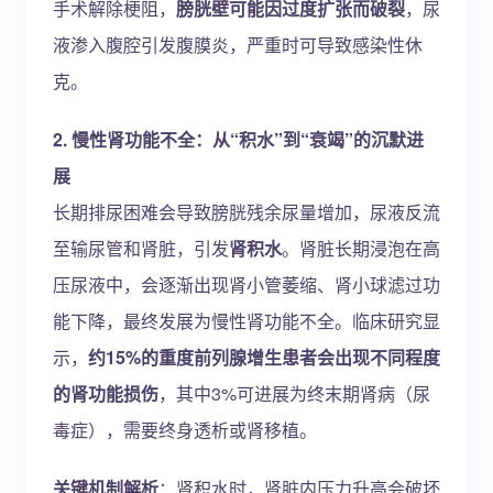
手术解除梗阻，
膀胱壁可能因过度扩张而破裂
，尿
液渗入腹腔引发腹膜炎，严重时可导致感染性休
克。
2. 慢性肾功能不全：从“积水”到“衰竭”的沉默进
展
长期排尿困难会导致膀胱残余尿量增加，尿液反流
至输尿管和肾脏，引发
肾积水
。肾脏长期浸泡在高
压尿液中，会逐渐出现肾小管萎缩、肾小球滤过功
能下降，最终发展为慢性肾功能不全。临床研究显
示，
约15%的重度前列腺增生患者会出现不同程度
的肾功能损伤
，其中3%可进展为终末期肾病（尿
毒症），需要终身透析或肾移植。
关键机制解析
：肾积水时，肾脏内压力升高会破坏