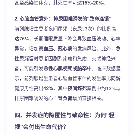
甚至感染性休克，其死亡率可达
15%-20%
。
2. 心脑血管意外：排尿困难诱发的“致命连锁”
前列腺增生患者夜间尿频（夜尿≥3次）的比例高
达76%，长期睡眠质量下降会导致血压波动、心率
异常，增加
高血压、冠心病
的发病风险。此外，急
性尿潴留时患者因剧烈疼痛和焦虑，交感神经兴
奋，可能引发
急性心肌梗死或脑卒中
。临床数据显
示，前列腺增生患者心脑血管事件的发生率比同龄
健康男性高出
42%
，其中
夜间猝死
案例中约12%与
排尿困难诱发的心血管负荷增加直接相关。
四、并发症的隐匿性与致命性：为何“轻
视”会付出生命代价？