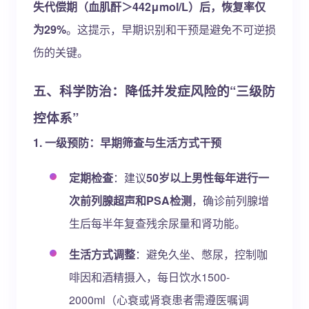
失代偿期（血肌酐＞442μmol/L）后，恢复率仅
为29%
。这提示，早期识别和干预是避免不可逆损
伤的关键。
五、科学防治：降低并发症风险的“三级防
控体系”
1. 一级预防：早期筛查与生活方式干预
定期检查
：建议
50岁以上男性每年进行一
次前列腺超声和PSA检测
，确诊前列腺增
生后每半年复查残余尿量和肾功能。
生活方式调整
：避免久坐、憋尿，控制咖
啡因和酒精摄入，每日饮水1500-
2000ml（心衰或肾衰患者需遵医嘱调