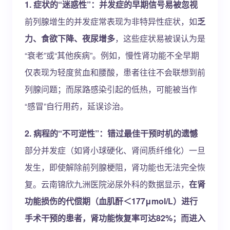
1. 症状的“迷惑性”：并发症的早期信号易被忽视
前列腺增生的并发症常表现为非特异性症状，如
乏
力、食欲下降、夜尿增多
，这些症状易被误认为是
“衰老”或“其他疾病”。例如，慢性肾功能不全早期
仅表现为轻度贫血和腰酸，患者往往不会联想到前
列腺问题；而尿路感染引起的低热，可能被当作
“感冒”自行用药，延误诊治。
2. 病程的“不可逆性”：错过最佳干预时机的遗憾
部分并发症（如肾小球硬化、肾间质纤维化）一旦
发生，即使解除前列腺梗阻，肾功能也无法完全恢
复。云南锦欣九洲医院泌尿外科的数据显示，
在肾
功能损伤的代偿期（血肌酐＜177μmol/L）进行
手术干预的患者，肾功能恢复率可达82%；而进入