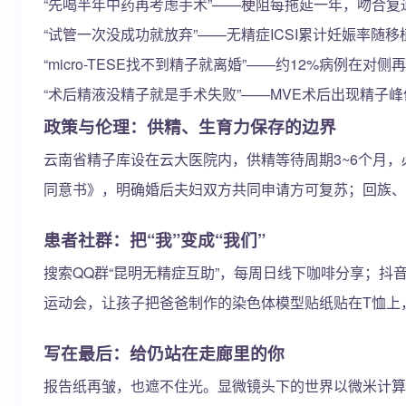
“先喝半年中药再考虑手术”——梗阻每拖延一年，吻合复
“试管一次没成功就放弃”——无精症ICSI累计妊娠率随
“micro-TESE找不到精子就离婚”——约12%病例
“术后精液没精子就是手术失败”——MVE术后出现精子峰
政策与伦理：供精、生育力保存的边界
云南省精子库设在云大医院内，供精等待周期3~6个月
同意书》，明确婚后夫妇双方共同申请方可复苏；回族、
患者社群：把“我”变成“我们”
搜索QQ群“昆明无精症互助”，每周日线下咖啡分享；抖音
运动会，让孩子把爸爸制作的染色体模型贴纸贴在T恤上
写在最后：给仍站在走廊里的你
报告纸再皱，也遮不住光。显微镜头下的世界以微米计算