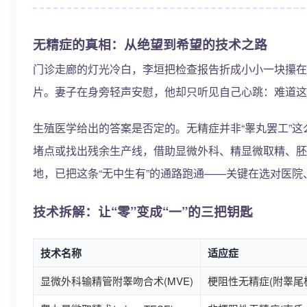
无精症的真相：从绝望到希望的技术之路
门诊走廊的灯光冷白，李垣把检查报告折成小小一块攥在
片。妻子在身旁轻声安慰，他却只听见自己心跳：难道这
生殖医学给出的答案是否定的。无精症并非“睾丸罢工”这
堵点或找出残余生产线，借助显微外科、精显微取精、胚
地，已把这条“无中生有”的通路跑通——关键在选对医院
技术拆解：让“零”变成“一”的三把钥匙
技术名称
适应症
显微外科输精管附睾吻合术(MVE)
梗阻性无精症(附睾尾