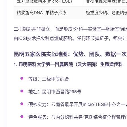
睾丸显微取精术(micro-TESE)
非梗阻性无精症(克氏
精浆游离DNA+单精子冷冻
极重度少精、隐匿精
三把钥匙并非孤立，而是形成“外科—实验室—胚胎室”闭环：
由ICSI技术把火种点燃成胚胎。任何环节掉链子，都会
昆明五家医院实战地图：优势、团队、数据一次
1. 昆明医科大学第一附属医院（云大医院）生殖遗传科
等级：三级甲等综合
地址：昆明市西昌路295号
硬核实力：云南省最早开展micro-TESE中心之
特色服务：与内分泌科共建“克氏综合征全程管理