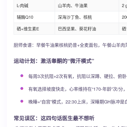
L-肉碱
山羊肉、牛油果
2 
辅酶Q10
深海沙丁鱼、核桃
20
硒+维生素E
巴西坚果、葵花籽油
硒1
厨师食谱：早餐牛油果核桃奶昔+全麦面包，午餐山羊肉薄
运动计划：激活睾酮的“微汗模式”
每周3次抗阻+2次有氧，抗阻以深蹲、硬拉、俯卧撑
有氧选择坡度快走，心率维持在“170-年龄”次/
晚睡=“自宫”模式，22:30上床，深睡期GH脉
常见误区：这四句话医生最不想听