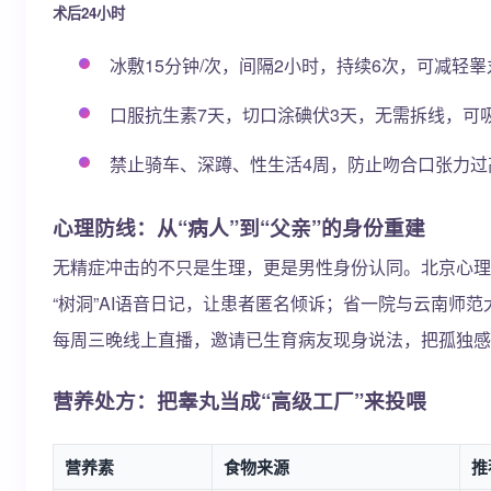
术后24小时
冰敷15分钟/次，间隔2小时，持续6次，可减轻
口服抗生素7天，切口涂碘伏3天，无需拆线，可
禁止骑车、深蹲、性生活4周，防止吻合口张力过
心理防线：从“病人”到“父亲”的身份重建
无精症冲击的不只是生理，更是男性身份认同。北京心理
“树洞”AI语音日记，让患者匿名倾诉；省一院与云南师范
每周三晚线上直播，邀请已生育病友现身说法，把孤独感
营养处方：把睾丸当成“高级工厂”来投喂
营养素
食物来源
推