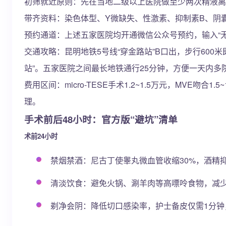
初筛就近原则：先在当地二级以上医院做至少两次精液离
带齐资料：染色体型、Y微缺失、性激素、抑制素B、阴
预约通道：上述五家医院均开通微信公众号预约，输入“无
交通攻略：昆明地铁5号线“穿金路站”B口出，步行600
站”。五家医院之间最长地铁通行25分钟，方便一天内多
费用区间：micro-TESE手术1.2~1.5万元，MVE吻
理。
手术前后48小时：官方版“避坑”清单
术前24小时
禁烟禁酒：尼古丁使睾丸微血管收缩30%，酒精抑
清淡饮食：避免火锅、涮羊肉等高嘌呤食物，减少术后 infl
剃净会阴：降低切口感染率，护士备皮仅需1分钟