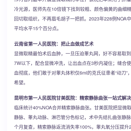
冷光源，医师先在10倍镜下找到较粗、颜色偏黄的曲细精管
回切取组织，不再眉毛胡子一把抓。2023年228例NOA中
平均水平15个百分点。
云南省第一人民医院：把止血做成艺术
显微取精最怕术后血肿，一旦压迫睾丸网，好不容易取到
7W以下，配合显微冲洗，让出血点在3秒内凝住；缝合使用
血彻底，他们敢于对睾丸体积仅6ml的克氏征患者“动刀”，2
希望。
昆明市第一人民医院甘美医院：精索静脉曲张一站式解决
临床统计40%NOA合并精索静脉曲张。甘美医院把显微
静脉、睾丸动脉、淋巴管分色标记，术中先结扎曲张静脉，再
个月复查，精索静脉返流消失率100%，睾丸氧分压提升28%