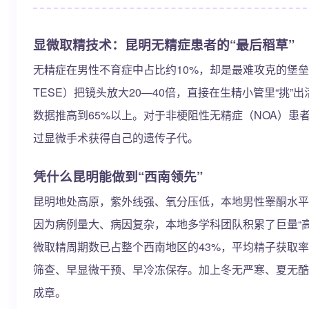
显微取精技术：昆明无精症患者的“最后稻草”
无精症在男性不育症中占比约10%，却是最难攻克的堡垒。
TESE）把镜头放大20—40倍，直接在生精小管里“挑
数据推高到65%以上。对于非梗阻性无精症（NOA）
过显微手术获得自己的遗传子代。
凭什么昆明能做到“西南领先”
昆明地处高原，紫外线强、氧分压低，本地男性睾酮水平
因为病例量大、病因复杂，本地多学科团队积累了巨量“高
微取精周期数已占整个西南地区的43%，平均精子获取率
筛查、早显微干预、早冷冻保存。加上冬无严寒、夏无酷
成章。