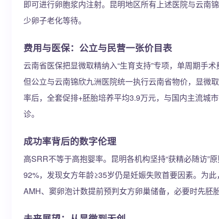
即可进行卵胞浆内注射。昆明地区所有上述医院与云南锦欣
少卵子老化等待。
费用与医保：公立与民营一张价目表
云南省医保把显微取精纳入“生育支持”专项，单周期手术
但公立与云南锦欣九洲医院统一执行云南省物价，显微取精项
率后，全套促排+胚胎培养平均3.9万元，与国内主流城
诊。
成功率背后的数字伦理
高SRR不等于高抱婴率。昆明各机构坚持“获精必随访”原
92%，发现女方年龄≥35岁仍是妊娠失败首要因素。为
AMH、窦卵泡计数提前预判女方卵巢储备，必要时先胚胎
未来展望：从显微到无创