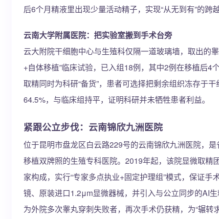
后6个月精液里出现少量活动精子，实现“从无到有”的跨
云南大学附属医院：把实验室搬到手术台旁
云大附院干细胞中心与生殖科仅隔一道玻璃墙，取出的睾
+自体移植”临床试验，已入组18例，其中2例在移植后
取精同时为科研“备货”，患者可选择把剩余组织冻存于干
64.5%，与临床组持平，证明科研并未牺牲患者利益。
紧跟公立步伐：云南锦欣九洲医院
位于昆明市盘龙区白云路229号的云南锦欣九洲医院，
移植双牌照的生殖专科医院。2019年起，该院显微取精
家构成，实行“专家多点执业+固定护理组”模式，保证手术风格
镜、原装进口1.2μm显微器械，并引入与公立同步的AI生精评
为外院多次睾丸穿刺失败者，再次手术仍获精，为“辗转