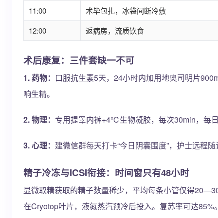
11:00
术毕包扎，冰袋间断冷敷
12:00
返病房，流质饮食
术后康复：三件套缺一不可
1. 药物：
口服抗生素5天，24小时内加用地奥司明片900
响生精。
2. 物理：
专用提睾内裤+4℃生物凝胶，每次30min，每
3. 心理：
建微信群每天打卡“今日阴囊围度”，护士远程随
精子冷冻与ICSI衔接：时间窗只有48小时
显微取精获取的精子数量稀少，平均每条小管仅得20—30
在Cryotop叶片，液氮蒸汽预冷后投入。复苏率可达85