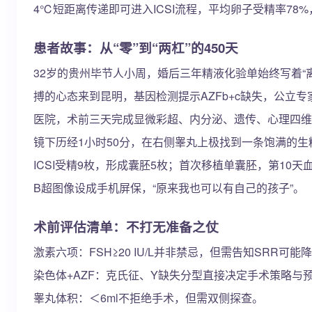
4℃短距离传递即可进入ICSI流程，平均卵子受精率78
患者故事：从“零”到“两杠”的450天
32岁的贵州毕节人小周，婚后三年精液化验单始终写着“
搏的心态来到昆明，基因检测提示AZFb+c缺失，公立专
医院，术前三天完成显微彩超、内分泌、遗传、心理四维
镜下历经1小时50分，在右侧睾丸上极找到一条饱满的生
ICSI受精9枚，形成囊胚5枚；首次移植单囊胚，第10天血HC
B超图像设成手机屏保，“原来我也可以有自己的孩子”。
术前评估清单：不打无准备之仗
激素六项：FSH≥20 IU/L并非禁忌，但需告知SRR可能降
染色体+AZF：克氏征、Y缺失分型直接决定手术策略与
睾丸体积：＜6ml不拒绝手术，但需双侧探查。