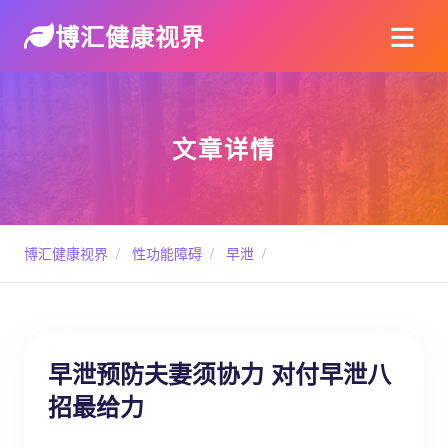
博汇健康视界
文章详情
博汇健康视界
/
性功能障碍
/
早泄
/
早泄预防夫妻须协力 对付早泄八
招最给力