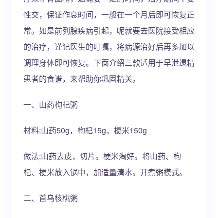
性交，保证作息时间，一般在一个月后即可恢复正
常。如是前列腺疾病引起，呢就要去医院接受相应
的治疗，谨记医生的叮嘱，将病源治好后再多加以
调理身体即可恢复。下面介绍三歀适用于早泄遗精
患者的食谱，来帮助你巩固精关。
一、山药枸杞粥
材料;山药50g，枸杞15g，梗米150g
做法;山药去皮，切片。梗米淘好。将山药、枸
杞、梗米放入锅中，加适量清水。开煮粥模式。
二、首乌核桃粥