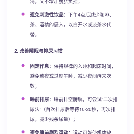
渴，又不增加膀胱负担；
避免刺激性饮品
：下午4点后减少咖啡、
茶、酒精的摄入，以白开水或淡茶水代
替。
2. 改善睡眠与排尿习惯
固定作息
：保持规律的入睡和起床时间，
避免熬夜或过度午睡，减少夜间醒来次
数；
睡前排尿
：睡前排空膀胱，可尝试“二次排
尿法”（首次排尿后等待10-20秒，再次排
尿，减少残余尿量）；
避免睡前剧烈运动
：运动可能使机体缺