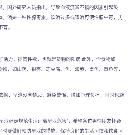
果。国外研究人员指出，导致血液流通不畅的因素引起吸
重。酒是一种性腺毒素，饮酒过多或嗜酒可使性腺中毒，男
不育。
精子活力，提高性欲，也就是货物的阳痿;此外，含食物如
食物，如山药、银杏、冻豆腐、鱼、海参、墨鱼、章鱼等，
学依据，早泄没有禁忌，避免警惕，增加心理负担，同时也避
早泄赶走规范生活远离早泄危害”，希望各位男性朋友怀疑
平时要做好预防早泄的措施，保持良好的生活习惯和饮食习