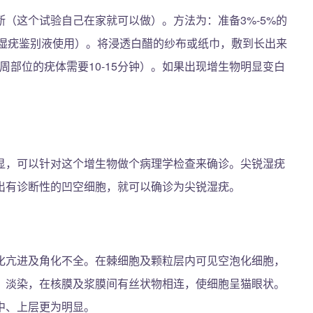
（这个试验自己在家就可以做）。方法为：准备3%-5%的
锐湿疣鉴别液使用）。将浸透白醋的纱布或纸巾，敷到长出来
周部位的疣体需要10-15分钟）。如果出现增生物明显变白
。
显，可以针对这个增生物做个病理学检查来确诊。尖锐湿疣
出有诊断性的凹空细胞，就可以确诊为尖锐湿疣。
化亢进及角化不全。在棘细胞及颗粒层内可见空泡化细胞，
，淡染，在核膜及浆膜间有丝状物相连，使细胞呈猫眼状。
中、上层更为明显。