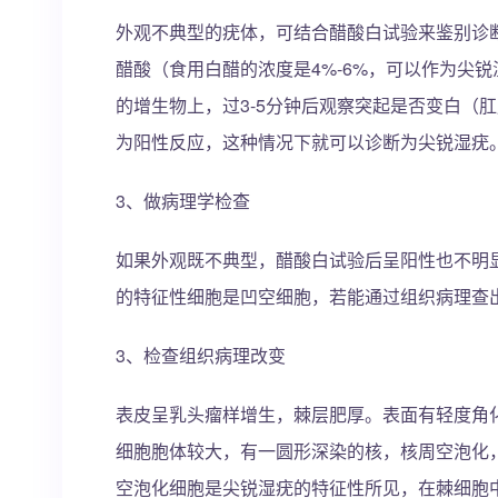
外观不典型的疣体，可结合醋酸白试验来鉴别诊断
醋酸（食用白醋的浓度是4%-6%，可以作为尖
的增生物上，过3-5分钟后观察突起是否变白（肛
为阳性反应，这种情况下就可以诊断为尖锐湿疣
3、做病理学检查
如果外观既不典型，醋酸白试验后呈阳性也不明
的特征性细胞是凹空细胞，若能通过组织病理查
3、检查组织病理改变
表皮呈乳头瘤样增生，棘层肥厚。表面有轻度角
细胞胞体较大，有一圆形深染的核，核周空泡化
空泡化细胞是尖锐湿疣的特征性所见，在棘细胞