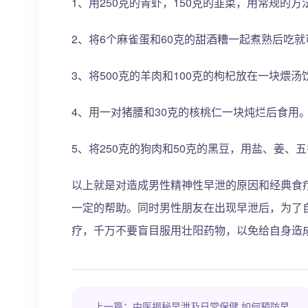
1、用250克的青虾，150克的韭菜，用常规的
2、将6个麻雀蛋和60克的甜酒糟一起煮熟后吃
3、将500克的羊肉和100克的枸杞放在一块煨汤
4、用一对猪腰和30克的核桃仁一块炖烂后食用
5、将250克的狗肉和50克的黑豆，用盐、姜、
以上就是对造成男性精神性早泄的原因和经典食
一定的帮助。同时男性朋友在出现早泄后，为了
疗，千万不要盲目服用壮阳药物，以免给自身造
上一篇：中医揭秘早泄及日常保健 如何预防早